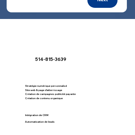
Next
514-815-3639
Stratégie numérique personnalisé
Site web & page d'atterrissage
Création de campagnes publicité payante
Création de contenu organique
Intégration de CRM
Automatisation de leads