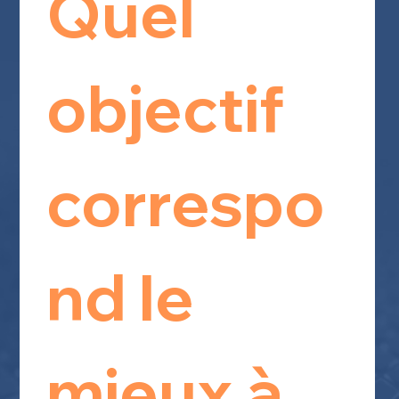
Quel 
objectif 
correspo
nd le 
mieux à 