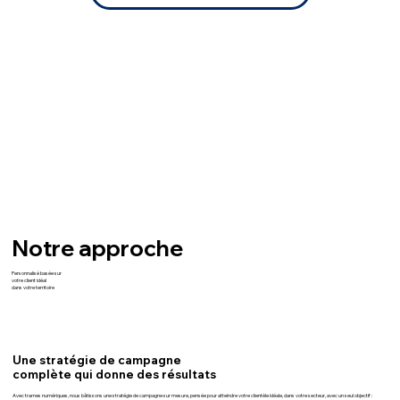
Notre approche
Personnalisé basée sur
votre client idéal
dans votre territoire
Une stratégie de campagne
complète qui donne des résultats
Avec trames numériques, nous bâtissons une stratégie de campagne sur mesure, pensée pour atteindre votre clientèle idéale, dans votre secteur, avec un seul objectif :