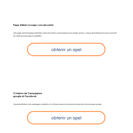
Page d'atterrissage convaincante
Une page d’atterrissage optimisée, bien structurée et persuasive pour chaque service, conçue spécifiquement pour convertir
les visiteurs en prospects qualifiés
obtenir un apel
Création de Campagnes
google et Facebook
Vous bénéficierez de campagne complète et efficaces sur les moteurs de recherche et les réseaux sociaux
obtenir un apel