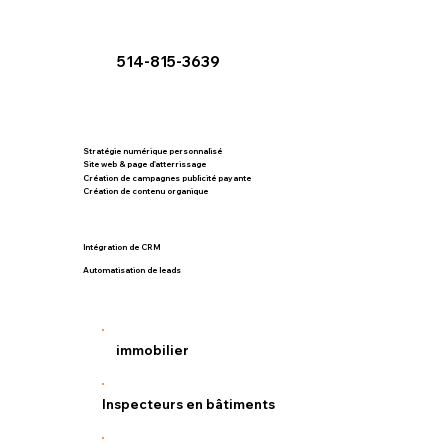
514-815-3639
Stratégie numérique personnalisé
Site web & page d'atterrissage
Création de campagnes publicité payante
Création de contenu organique
Intégration de CRM
Automatisation de leads
immobilier
Inspecteurs en bâtiments