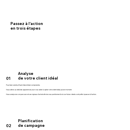
Passez à l'action
en trois étapes
Analyse
de votre client idéal
01
Pour bien vendre, il faut d’abord bien comprendre.
Nous allons au-delà des apparences pour vous aider à capter votre client idéal, au bon moment.
Nous analysons son parcours et ses signaux d'achat afin de vous positionner là où vos futurs clients sont prêts à passer à l'action.
Planification
de campagne
02