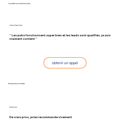
Conseiller en sécurité financière
Johnny Pierre-Paul
'' Les pubs fonctionnent super bien et les leads sont qualifiés, je suis
vraiment content ''
obtenir un appel
Entrepreneur immobilier
David Leon
De vrais pros, je les recommande vivement