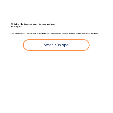
Création de Contenu pour réseaux sociaux
et blogues
Add paragraph text. Click “Edit Text” to update the font, size and more. To change and reuse text themes, go to Site Styles.
obtenir un apel