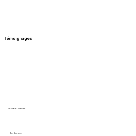
Témoignages
Prospecteur immobilier
Kevin Lachance