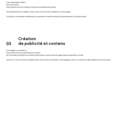
Votre client idéal est défini ?
Passons à l'action.
Nous transformons les données en un plan de marketing clair et précis.
Nous sélectionnons les meilleurs canaux et les actions les plus rentables pour votre budget.
Le résultat : une stratégie cohérente qui vous garantit un maximum d'impact et de rendement sur investissement.
Création
de publicité et contenu
03
La stratégie se concrétise ici.
Nous produisons tout ce qu’il faut pour convertir :
des messages percutants aux visuels professionnels, en passant par les pages d'atterrissage et les courriels.
Notre force ? Nous sommes spécialisés dans votre secteur. Nous parlons votre langage et créons un contenu qui capte l’attention de vos prospects.